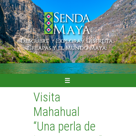
Ir
al
contenido
Visita
Mahahual
“Una perla de