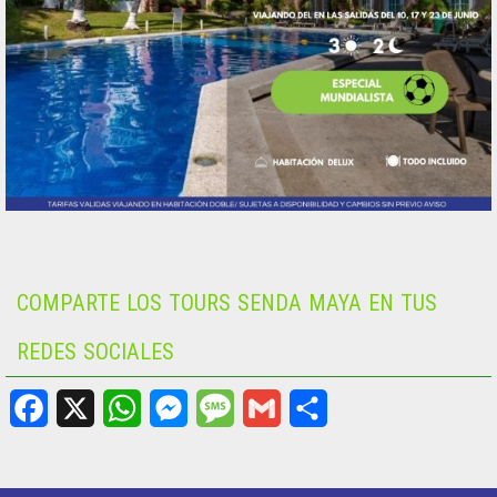
COMPARTE LOS TOURS SENDA MAYA EN TUS
REDES SOCIALES
F
X
W
M
M
G
S
a
h
e
e
m
h