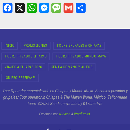
F
X
W
M
M
G
S
a
h
e
e
m
h
c
a
s
s
a
a
INICIO
PROMOCIONE$
TOURS GRUPALES A CHIAPAS
e
t
s
s
i
r
TOURS PRIVADOS CHIAPAS
TOURS PRIVADOS MUNDO MAYA
b
s
e
a
l
e
o
A
n
g
VIAJES A CHIAPAS 2026
RENTA DE VANS Y AUTOS
o
p
g
e
¡QUIERO RESERVAR!
k
p
e
Tour Operador especializado en Chiapas y Mundo Maya. Servicios privados y
r
grupales/ Tour operator in Chiapas & The Mayan World, México. Tailor-made
tours. ©2025 Senda maya site by K17creative
Funciona con
Nirvana
&
WordPress.