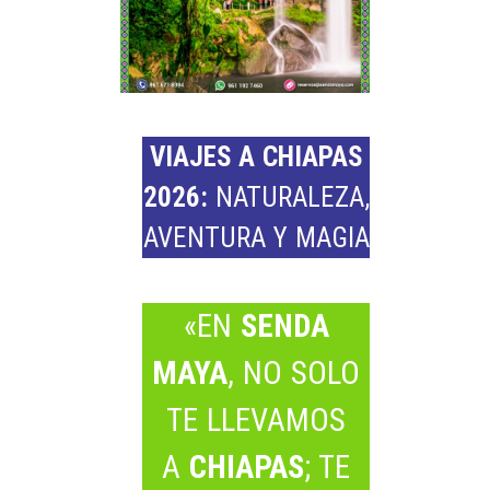
VIAJES A CHIAPAS
2026:
NATURALEZA,
AVENTURA Y MAGIA
«EN
SENDA
MAYA
, NO SOLO
TE LLEVAMOS
A
CHIAPAS
; TE