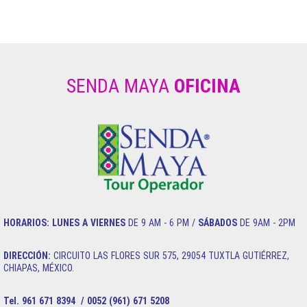
c
a
s
s
m
h
e
t
s
s
a
a
b
s
e
a
i
r
SENDA MAYA
OFICINA
o
A
n
g
l
e
o
p
g
e
k
p
e
r
HORARIOS:
LUNES A VIERNES
DE 9 AM - 6 PM /
SÁBADOS
DE 9AM - 2PM
DIRECCIÓN:
CIRCUITO LAS FLORES SUR 575, 29054 TUXTLA GUTIÉRREZ,
CHIAPAS, MÉXICO.
Tel. 961 671 8394 / 0052 (961) 671 5208