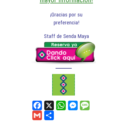
mayor información!
¡Gracias por su
preferencia!
Staff de Senda Maya
F
X
W
M
M
a
h
e
e
G
S