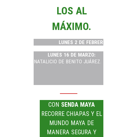
LOS AL
MÁXIMO.
LUNES 2 DE FEBRERO:
DÍA DE LA C
LUNES 16 DE MARZO:
VIERNES
NATALICIO DE BENITO JUÁREZ.
1º DE
MAYO:
DÍA
NO
DEL
RE
TRABAJO
M
CON
SENDA MAYA
RECORRE CHIAPAS Y EL
MUNDO MAYA DE
MANERA SEGURA Y