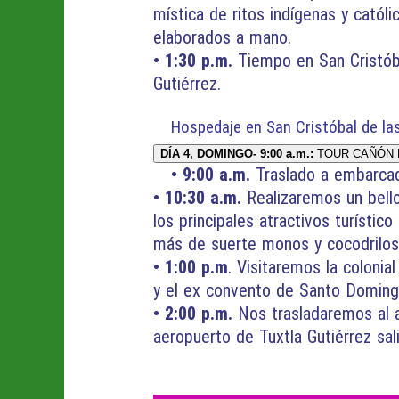
mística de ritos indígenas y catól
elaborados a mano.
• 1:30 p.m.
Tiempo en San Cristób
Gutiérrez.
Hospedaje en San Cristóbal de la
DÍA 4, DOMINGO- 9:00 a.m.:
TOUR CAÑÓN 
• 9:00 a.m.
Traslado a embarcad
• 10:30 a.m.
Realizaremos un bello
los principales atractivos turísti
más de suerte monos y cocodrilo
• 1:00 p.m
. Visitaremos la coloni
y el ex convento de Santo Domingo,
• 2:00 p.m.
Nos trasladaremos al a
aeropuerto de Tuxtla Gutiérrez sal