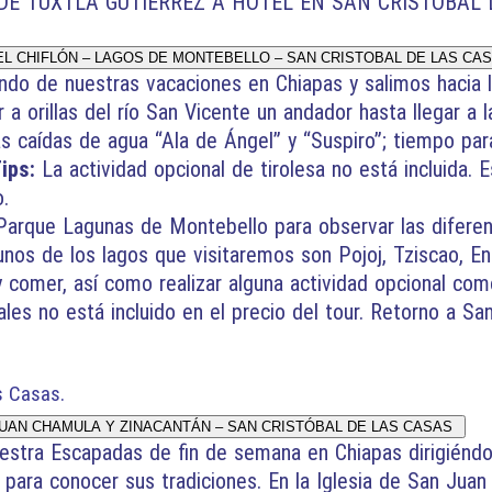
E TUXTLA GUTIÉRREZ A HOTEL EN SAN CRISTOBAL 
L CHIFLÓN – LAGOS DE MONTEBELLO – SAN CRISTOBAL DE LAS CA
do de nuestras vacaciones en Chiapas y salimos hacia l
a orillas del río San Vicente un andador hasta llegar a 
s caídas de agua “Ala de Ángel” y “Suspiro”; tiempo para
ips:
La actividad opcional de tirolesa no está incluida.
o.
arque Lagunas de Montebello para observar las diferen
nos de los lagos que visitaremos son Pojoj, Tziscao, E
 comer, así como realizar alguna actividad opcional com
ales no está incluido en el precio del tour. Retorno a Sa
s Casas.
UAN CHAMULA Y ZINACANTÁN – SAN CRISTÓBAL DE LAS CASAS
stra Escapadas de fin de semana en Chiapas dirigiéndo
para conocer sus tradiciones. En la Iglesia de San Jua