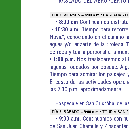
TRASLADO DEL AEROPUERTO D
DÍA 2, VIERNES – 8:00 a.m.:
CASCADAS DE
• 8:00 am
Continuamos disfrutan
• 10:30 a.m.
Tiempo para recorrer 
Novia”, conociendo en el camino la
aguas y/o lanzarte de la tirolesa.
T
de ropa y toalla personal a la man
• 1:00 p.m.
Nos trasladaremos al P
lagunas rodeados por bosque. Algu
Tiempo para admirar los paisajes y
El costo de las actividades opcion
las 7:30 p.m. aproximadamente.
Hospedaje en San Cristóbal de la
DÍA 3, SÁBADO – 9:00 a.m.:
TOUR A SAN J
• 9:00 a.m.
Continuamos con nue
de San Juan Chamula y Zinacantán 