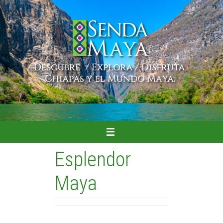
Ir
al
contenido
Esplendor
Maya