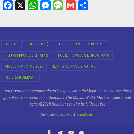
F
X
W
M
M
G
S
a
h
e
e
m
h
c
a
s
s
a
a
INICIO
PROMOCIONE$
TOURS GRUPALES A CHIAPAS
e
t
s
s
i
r
TOURS PRIVADOS CHIAPAS
TOURS PRIVADOS MUNDO MAYA
b
s
e
a
l
e
o
A
n
g
VIAJES A CHIAPAS 2026
RENTA DE VANS Y AUTOS
o
p
g
e
¡QUIERO RESERVAR!
k
p
e
Tour Operador especializado en Chiapas y Mundo Maya. Servicios privados y
r
grupales/ Tour operator in Chiapas & The Mayan World, México. Tailor-made
tours. ©2025 Senda maya site by K17creative
Funciona con
Nirvana
&
WordPress.